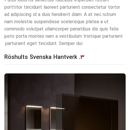
Purus lobortis senectus faucibus imperdiet rutrum
porttitor tincidunt laoreet parturient consectetur tortor
ad adipiscing id a duis hendrerit diam. A at nec rutrum
nam molestie suspendisse scelerisque platea a ut
commodo volutpat ullamcorper penatibus dis quis felis
justo porta montes nam a vestibulum tristique parturient
parturient eget tincidunt. Semper dui.
Röshults Svenska Hantverk
3.