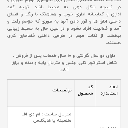
یک جدا کننده محیطی، مکانی برای نگهداری لوازم دکوری و
در نتیجه شکل دهی به محیط باشد. تهیه
کمد
اداری
و
کتابخانه
اداری
خوب و هماهنگ با رنگ و فضای
داخلی اتاق ها و قرار دادن آنها به طوری كه مزاحم رفت و
آمد و فعالیت افراد نشود و در عین حال به محیط زیبایی
ببخشد، از نکات مهم در طراحی داخلی فضاهای کاری
هستند
.
دارای دو سال گارانتی و 10 سال خدمات پس از فروش ،
شامل استراکچر کلی، جنس و متریال پایه و بدنه و یراق
آلات
ابعاد
کد
توضیحات
استاندارد
محصول
متریال ساخت : ام دی اف
ملامینه یا هایگلاس