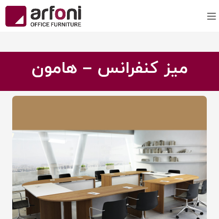
میز کنفرانس – هامون