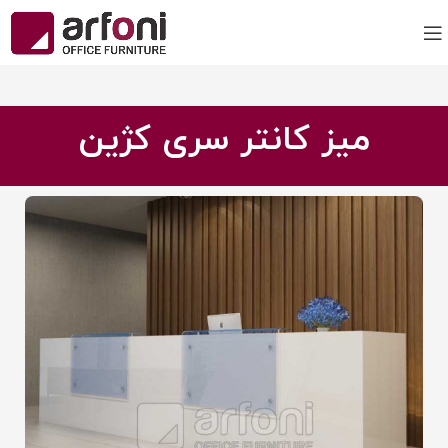
میز کانتر سری کژین