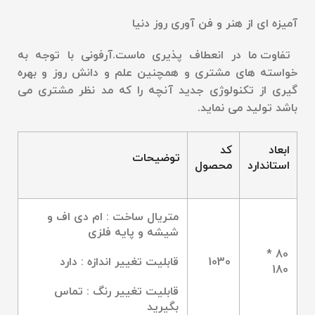
آمیزه ای از هنر و فن آوری روز دنیا
تفاوت ما در انعطاف پذیری ماست.آرفونی با توجه به
خواسته های مشتری و همچنین علم و دانش روز و بهره
گیری از تکنولوژی جدید آنچه را که مد نظر مشتری می
باشد تولید می نماید
.
ابعاد
کد
توضیحات
استاندارد
محصول
متریال ساخت : ام دی اف و
شیشه و پایه فلزی
80 *
1030
قابلیت تغییر اندازه : دارد
180
قابلیت تغییر رنگ : تماس
بگیرید