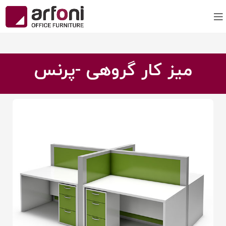
میز کار گروهی -پرنس